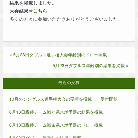
結果を掲載しました。
協会概要
大会結果⇒
こちら
多くの方々に参加いただきありがとうございました。
リンク
個人情報保護について
«
5月23日ダブルス選手権大会年齢別のドロー掲載
今年度の試合情報
5月23日ダブルス年齢別の結果を掲載
»
過去大会結果～2023～
最近の投稿
10月のシングルス選手権大会の要項を掲載し、受付開始
過去大会結果～2024～
6月13日親睦チーム戦と県スポ予選の結果を掲載
過去大会結果～2025～
6月13日親睦チーム戦＆県スポ予選のドロー掲載
過去大会結果 ～2022～
5月23日ダブルス年齢別の結果を掲載