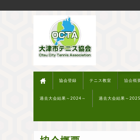
協会登録
テニス教室
協会概
過去大会結果～2024～
過去大会結果～202