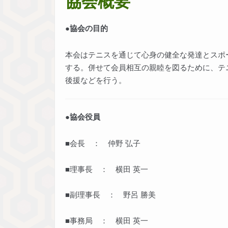
協会概要
●協会の目的
本会はテニスを通じて心身の健全な発達とスポ
する。併せて会員相互の親睦を図るために、テ
後援などを行う。
●協会役員
■会長 ： 仲野 弘子
■理事長 ： 横田 英一
■副理事長 ： 野呂 勝美
■事務局 ： 横田 英一