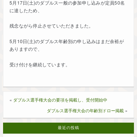
5月17日(土)のダブルス一般の参加申し込みが定員50名
協会概要
に達したため、
残念ながら停止させていただきました。
リンク
5月10日(土)のダブルス年齢別の申し込みはまだ余裕が
個人情報保護について
ありますので、
今年度の試合情報
受け付けを継続しています。
過去大会結果～2023～
過去大会結果～2024～
«
ダブルス選手権大会の要項を掲載し、受付開始中
ダブルス選手権大会の年齢別ドロー掲載
»
過去大会結果～2025～
最近の投稿
過去大会結果 ～2022～