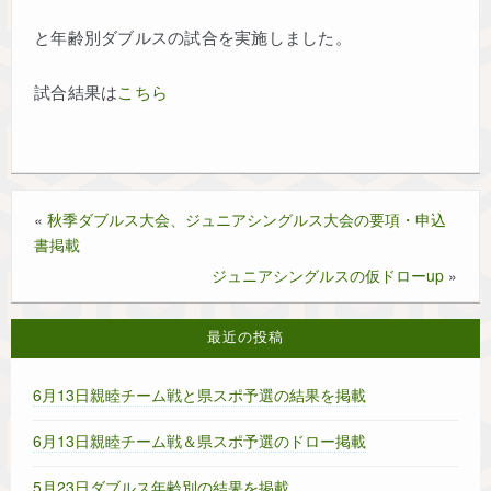
協会概要
と年齢別ダブルスの試合を実施しました。
試合結果は
こちら
リンク
個人情報保護について
«
秋季ダブルス大会、ジュニアシングルス大会の要項・申込
今年度の試合情報
書掲載
ジュニアシングルスの仮ドローup
»
過去大会結果～2023～
最近の投稿
過去大会結果～2024～
6月13日親睦チーム戦と県スポ予選の結果を掲載
過去大会結果～2025～
6月13日親睦チーム戦＆県スポ予選のドロー掲載
過去大会結果 ～2022～
5月23日ダブルス年齢別の結果を掲載