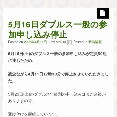
協会概要
5月16日ダブルス一般の参
リンク
加申し込み停止
個人情報保護について
Posted on
2026年4月11日
by
otsu-ta
Posted in
新着情報
5月16日(土)のダブルス一般の参加申し込みが定員50組
今年度の試合情報
に達したため、
過去大会結果～2023～
残念ながら4月11日17時30分で停止させていただきまし
た。
過去大会結果～2024～
5月23日(土)のダブルス年齢別の申し込みはまだ余裕が
過去大会結果～2025～
ありますので、
受け付けを継続しています。
過去大会結果 ～2022～